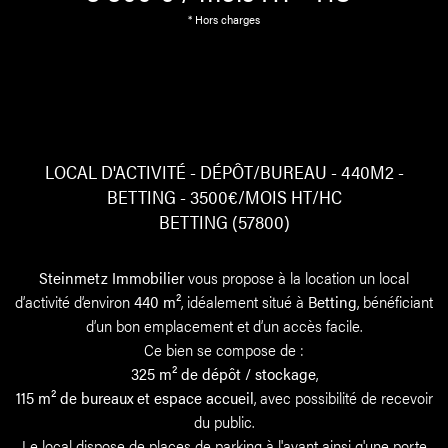
* Hors charges
LOCAL D'ACTIVITÉ - DÉPÔT/BUREAU - 440M2 -
BETTING - 3500€/MOIS HT/HC
BETTING (57800)
Steinmetz Immobilier
vous propose à la location un local
d’activité d’environ
440 m²
, idéalement situé à
Betting
, bénéficiant
d’un bon emplacement et d’un accès facile.
Ce bien se compose de :
325 m² de dépôt / stockage
,
115 m² de bureaux et espace accueil
, avec possibilité de recevoir
du public.
Le local dispose de places de parking à l'avant ainsi q'une porte