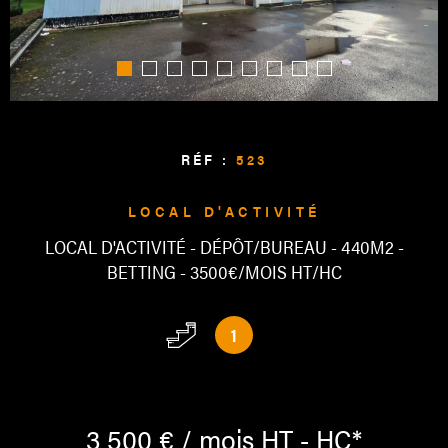
ALERTE
CONTAC
RÉF :
523
LOCAL D'ACTIVITÉ
LOCAL D'ACTIVITÉ - DÉPÔT/BUREAU - 440M2 -
BETTING - 3500€/MOIS HT/HC
1
3 500 € / mois
HT - HC*