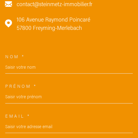
contact@steinmetz-immobilier.fr
106 Avenue Raymond Poincaré
57800
Freyming-Merlebach
NOM *
TRAD_MELTEM_VOSCOORDON
PRÉNOM *
EMAIL *