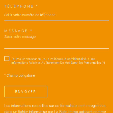
TÉLÉPHONE *
MESSAGE *
TRAD_MELTEM_VOREDEMAND
J'ai Pris Connaissance De La Politique De Confidentialité Et Des
RÈGLEMENTATION
Informations Relatives Au Traitement De Mes Données Personnelles (*)
* Champ obligatoire
ENVOYER
Les informations recueillies sur ce formulaire sont enregistrées
dans un fichier informatisé par La Boite Immo agissant comme