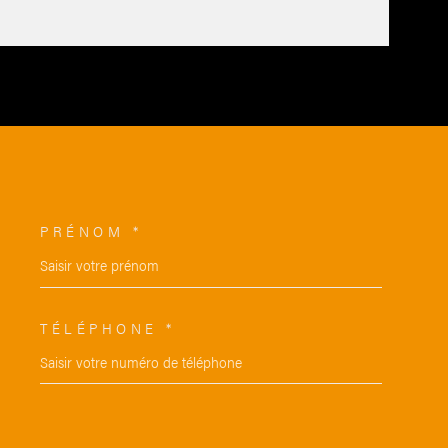
PRÉNOM *
ORDONNEES
TÉLÉPHONE *
EMANDE