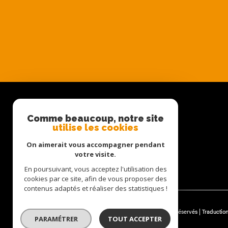
Comme beaucoup, notre site
SE CONNECTER
utilise les cookies
On aimerait vous accompagner pendant
ESPACE PROPRIÉTAIRE
votre visite.
En poursuivant, vous acceptez l'utilisation des
cookies par ce site, afin de vous proposer des
contenus adaptés et réaliser des statistiques !
© 2026 | Tous droits réservés | Traducti
PARAMÉTRER
TOUT ACCEPTER