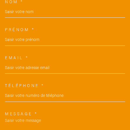
NOM *
TRAD_MELTEM_VOSCOORDON
PRÉNOM *
EMAIL *
TÉLÉPHONE *
MESSAGE *
TRAD_MELTEM_VOREDEMAND