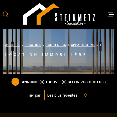
Aller
Aller
Aller
Aller
à
à
au
au
:
la
menu
contenu
recherche
principal
VENTES
ACCUEIL
LOCATION
SCHOENECK
APPARTEMENT
T2
LOCATION IMMOBILIÈRE
LOCATI
NOTRE 
0
ANNONCE(S) TROUVÉE(S) SELON VOS CRITÈRES
NOS SE
Trier par
Les plus récentes
ESTIMA