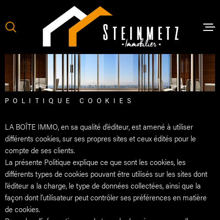
Aller
Aller
Aller
Aller
à
à
au
au
:
la
menu
contenu
recherche
principal
VENTES
POLITIQUE COOKIES
LOCATI
LA BOÎTE IMMO, en sa qualité d’éditeur, est amené à utiliser
différents cookies, sur ses propres sites et ceux édités pour le
NOTRE 
compte de ses clients.
La présente Politique explique ce que sont les cookies, les
différents types de cookies pouvant être utilisés sur les sites dont
NOS SE
l’éditeur a la charge, le type de données collectées, ainsi que la
façon dont l’utilisateur peut contrôler ses préférences en matière
de cookies.
ESTIMA