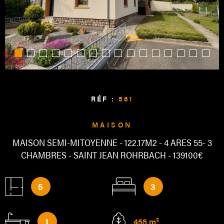
ALERTE
CONTAC
RÉF :
561
MAISON
MAISON SEMI-MITOYENNE - 122.17M2 - 4 ARES 55- 3
CHAMBRES - SAINT JEAN ROHRBACH - 139100€
5
3
1
455 m²