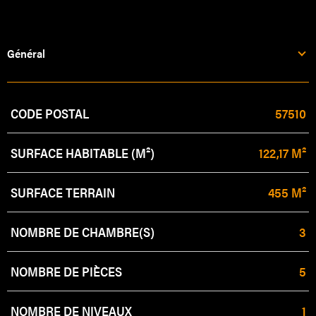
Général
Caractérisque
Valeurs
CODE POSTAL
57510
SURFACE HABITABLE (M²)
122,17 M²
SURFACE TERRAIN
455 M²
NOMBRE DE CHAMBRE(S)
3
NOMBRE DE PIÈCES
5
NOMBRE DE NIVEAUX
1