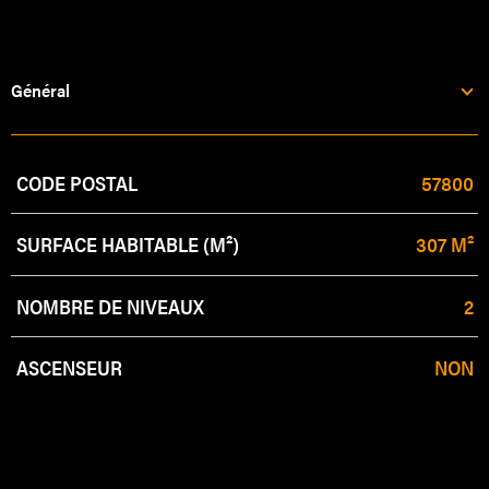
Général
Caractérisque
Valeurs
CODE POSTAL
57800
SURFACE HABITABLE (M²)
307 M²
NOMBRE DE NIVEAUX
2
ASCENSEUR
NON