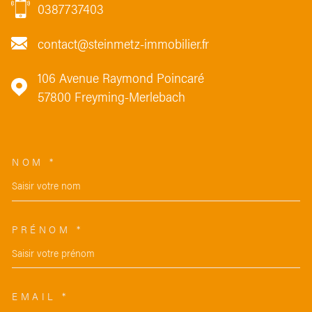
0387737403
contact@steinmetz-immobilier.fr
106 Avenue Raymond Poincaré
57800
Freyming-Merlebach
NOM *
TRAD_MELTEM_VOSCOORDON
PRÉNOM *
EMAIL *