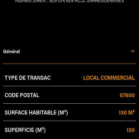
Numéro SIREN : 829 074 624 R.C.S. SARREGUEMINES
Général
Caractérisque
Valeurs
TYPE DE TRANSAC
LOCAL COMMERCIAL
CODE POSTAL
57600
SURFACE HABITABLE (M²)
130 M²
SUPERFICIE (M²)
130